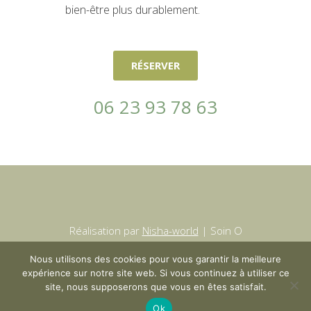
bien-être plus durablement.
RÉSERVER
06 23 93 78 63
Réalisation par
Nisha-world
| Soin O
Naturel 2026 |
Mentions légales
Nous utilisons des cookies pour vous garantir la meilleure
expérience sur notre site web. Si vous continuez à utiliser ce
site, nous supposerons que vous en êtes satisfait.
Ok