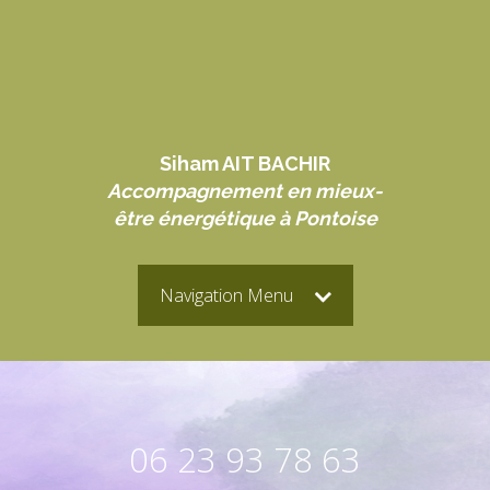
Siham AIT BACHIR
Accompagnement en mieux-
être énergétique à Pontoise
Navigation Menu
06 23 93 78 63