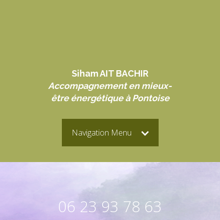
Siham AIT BACHIR
Accompagnement en mieux-
être énergétique à Pontoise
Navigation Menu
06 23 93 78 63