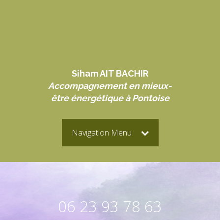
Siham AIT BACHIR
Accompagnement en mieux-
être énergétique à Pontoise
Navigation Menu
06 23 93 78 63